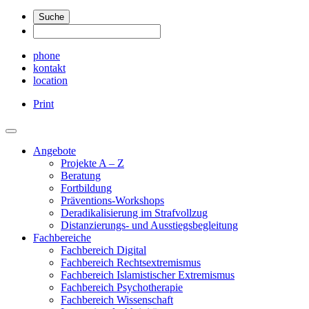
Suche
phone
kontakt
location
Print
Angebote
Projekte A – Z
Beratung
Fortbildung
Präventions-Workshops
Deradikalisierung im Strafvollzug
Distanzierungs- und Ausstiegsbegleitung
Fachbereiche
Fachbereich Digital
Fachbereich Rechtsextremismus
Fachbereich Islamistischer Extremismus
Fachbereich Psychotherapie
Fachbereich Wissenschaft