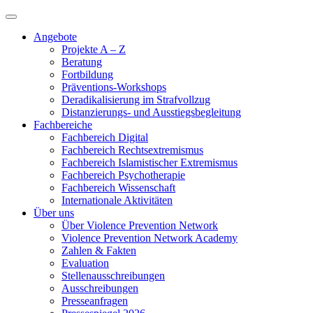
Angebote
Projekte A – Z
Beratung
Fortbildung
Präventions-Workshops
Deradikalisierung im Strafvollzug
Distanzierungs- und Ausstiegsbegleitung
Fachbereiche
Fachbereich Digital
Fachbereich Rechtsextremismus
Fachbereich Islamistischer Extremismus
Fachbereich Psychotherapie
Fachbereich Wissenschaft
Internationale Aktivitäten
Über uns
Über Violence Prevention Network
Violence Prevention Network Academy
Zahlen & Fakten
Evaluation
Stellenausschreibungen
Ausschreibungen
Presseanfragen