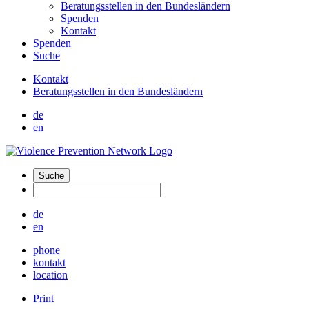
Beratungsstellen in den Bundesländern
Spenden
Kontakt
Spenden
Suche
Kontakt
Beratungsstellen in den Bundesländern
de
en
Suche
de
en
phone
kontakt
location
Print