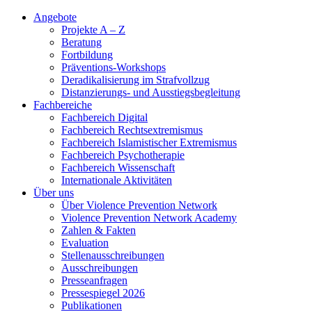
Angebote
Projekte A – Z
Beratung
Fortbildung
Präventions-Workshops
Deradikalisierung im Strafvollzug
Distanzierungs- und Ausstiegsbegleitung
Fachbereiche
Fachbereich Digital
Fachbereich Rechtsextremismus
Fachbereich Islamistischer Extremismus
Fachbereich Psychotherapie
Fachbereich Wissenschaft
Internationale Aktivitäten
Über uns
Über Violence Prevention Network
Violence Prevention Network Academy
Zahlen & Fakten
Evaluation
Stellenausschreibungen
Ausschreibungen
Presseanfragen
Pressespiegel 2026
Publikationen