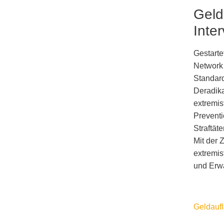
Geld
Inte
Gestarte
Network
Standard
Deradika
extremis
Prevent
Straftät
Mit der 
extremis
und Erw
Geldauf