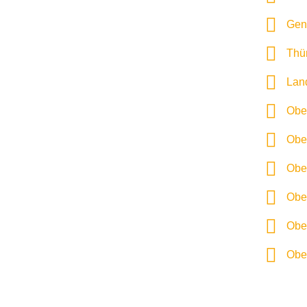
Gene
Thür
Land
Ober
Ober
Ober
Ober
Ober
Ober