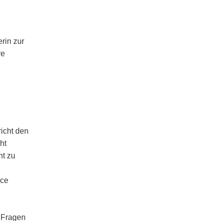
erin zur
re
icht den
ht
ht zu
nce
 Fragen