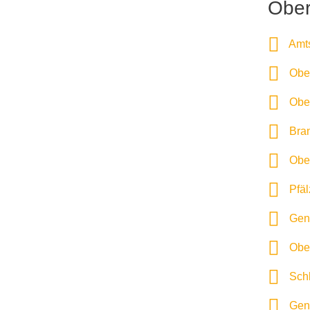
Ober
Amts
Ober
Ober
Bran
Ober
Pfäl
Gene
Ober
Schl
Gene