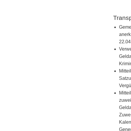
Trans
Gemei
anerk
22.04
Verwe
Gelda
Krimi
Mitte
Satzu
Vergü
Mittei
zuwei
Gelda
Zuwei
Kalen
Gener