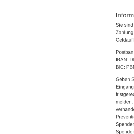
Inform
Sie sind
Zahlung 
Geldaufl
Postbank
IBAN: D
BIC: P
Geben Si
Eingang 
fristger
melden.
verhande
Preventi
Spendenb
Spenden