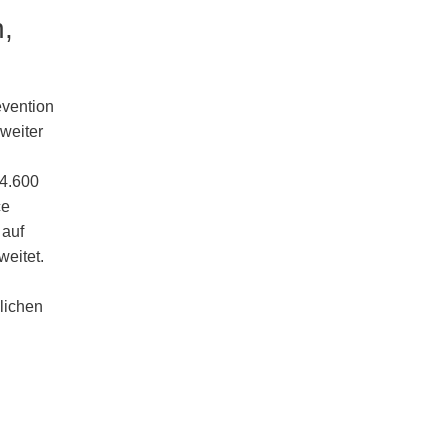
,
evention
weiter
 4.600
ce
 auf
weitet.
lichen