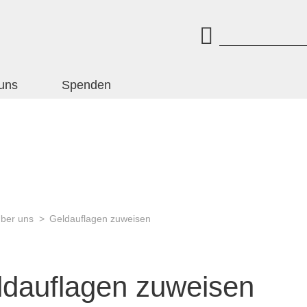
uns
Spenden
ber uns
Geldauflagen zuweisen
ldauflagen zuweisen