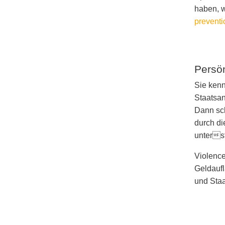
haben, w
preventi
Persö
Sie kenn
Staatsan
Dann sch
durch d
unterst
Violence
Geldaufl
und Staa