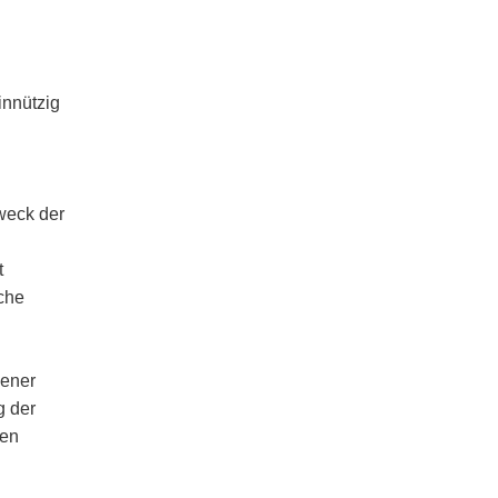
innützig
weck der
t
che
sener
g der
nen