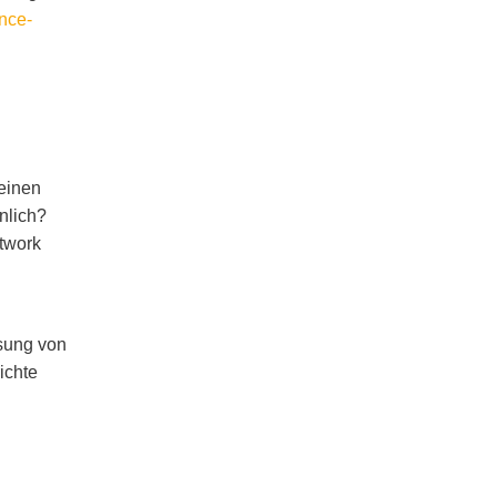
nce-
 einen
nlich?
etwork
isung von
ichte