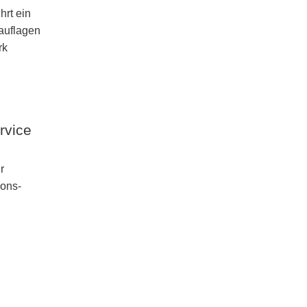
hrt ein
auflagen
rk
rvice
r
ions-