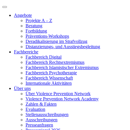
Angebote
Projekte A – Z
Beratung
Fortbildung
Präventions-Workshops
Deradikalisierung im Strafvollzug
Distanzierungs- und Ausstiegsbegleitung
Fachbereiche
Fachbereich Digital
Fachbereich Rechtsextremismus
Fachbereich Islamistischer Extremismus
Fachbereich Psychotherapie
Fachbereich Wissenschaft
Internationale Aktivitäten
Über uns
Über Violence Prevention Network
Violence Prevention Network Academy
Zahlen & Fakten
Evaluation
Stellenausschreibungen
Ausschreibungen
Presseanfragen