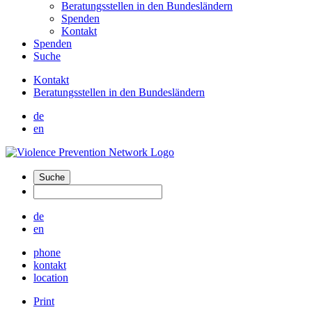
Beratungsstellen in den Bundesländern
Spenden
Kontakt
Spenden
Suche
Kontakt
Beratungsstellen in den Bundesländern
de
en
Suche
de
en
phone
kontakt
location
Print