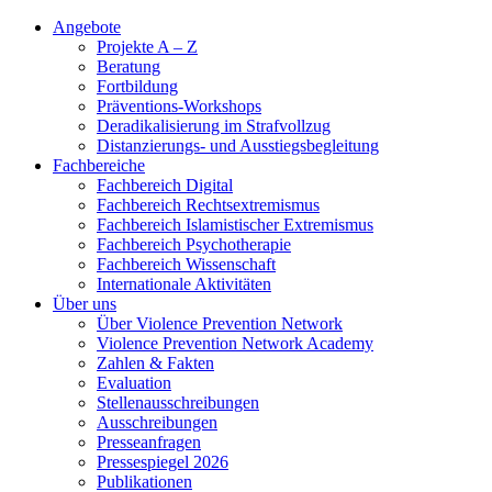
Angebote
Projekte A – Z
Beratung
Fortbildung
Präventions-Workshops
Deradikalisierung im Strafvollzug
Distanzierungs- und Ausstiegsbegleitung
Fachbereiche
Fachbereich Digital
Fachbereich Rechtsextremismus
Fachbereich Islamistischer Extremismus
Fachbereich Psychotherapie
Fachbereich Wissenschaft
Internationale Aktivitäten
Über uns
Über Violence Prevention Network
Violence Prevention Network Academy
Zahlen & Fakten
Evaluation
Stellenausschreibungen
Ausschreibungen
Presseanfragen
Pressespiegel 2026
Publikationen