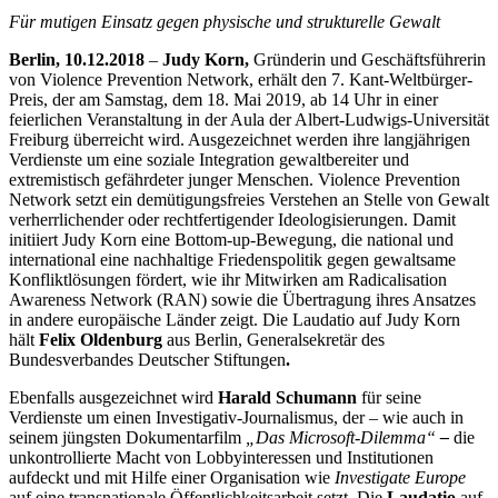
Für mutigen Einsatz gegen physische und strukturelle Gewalt
Berlin, 10.12.2018
–
Judy Korn,
Gründerin und Geschäftsführerin
von Violence Prevention Network, erhält den 7. Kant-Weltbürger-
Preis, der am Samstag, dem 18. Mai 2019, ab 14 Uhr in einer
feierlichen Veranstaltung in der Aula der Albert-Ludwigs-Universität
Freiburg überreicht wird. Ausgezeichnet werden ihre langjährigen
Verdienste um eine soziale Integration gewaltbereiter und
extremistisch gefährdeter junger Menschen. Violence Prevention
Network setzt ein demütigungsfreies Verstehen an Stelle von Gewalt
verherrlichender oder rechtfertigender Ideologisierungen. Damit
initiiert Judy Korn eine Bottom-up-Bewegung, die national und
international eine nachhaltige Friedenspolitik gegen gewaltsame
Konfliktlösungen fördert, wie ihr Mitwirken am Radicalisation
Awareness Network (RAN) sowie die Übertragung ihres Ansatzes
in andere europäische Länder zeigt. Die Laudatio auf Judy Korn
hält
Felix Oldenburg
aus Berlin, Generalsekretär des
Bundesverbandes Deutscher Stiftungen
.
Ebenfalls ausgezeichnet wird
Harald Schumann
für seine
Verdienste um einen Investigativ-Journalismus, der – wie auch in
seinem jüngsten Dokumentarfilm
„Das Microsoft-Dilemma“
–
die
unkontrollierte Macht von Lobbyinteressen und Institutionen
aufdeckt und mit Hilfe einer Organisation wie
Investigate Europe
auf eine transnationale Öffentlichkeitsarbeit setzt. Die
Laudatio
auf