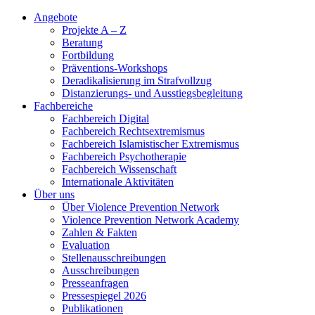
Angebote
Projekte A – Z
Beratung
Fortbildung
Präventions-Workshops
Deradikalisierung im Strafvollzug
Distanzierungs- und Ausstiegsbegleitung
Fachbereiche
Fachbereich Digital
Fachbereich Rechtsextremismus
Fachbereich Islamistischer Extremismus
Fachbereich Psychotherapie
Fachbereich Wissenschaft
Internationale Aktivitäten
Über uns
Über Violence Prevention Network
Violence Prevention Network Academy
Zahlen & Fakten
Evaluation
Stellenausschreibungen
Ausschreibungen
Presseanfragen
Pressespiegel 2026
Publikationen