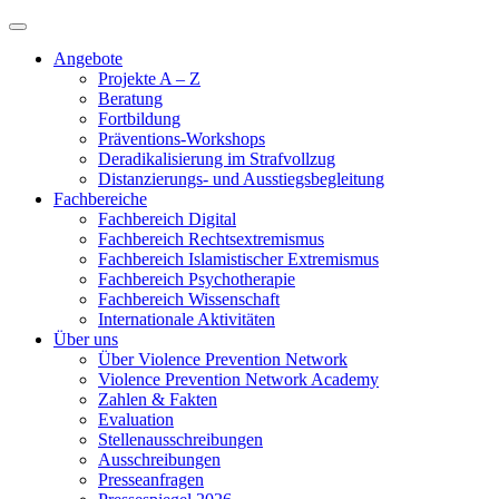
Angebote
Projekte A – Z
Beratung
Fortbildung
Präventions-Workshops
Deradikalisierung im Strafvollzug
Distanzierungs- und Ausstiegsbegleitung
Fachbereiche
Fachbereich Digital
Fachbereich Rechtsextremismus
Fachbereich Islamistischer Extremismus
Fachbereich Psychotherapie
Fachbereich Wissenschaft
Internationale Aktivitäten
Über uns
Über Violence Prevention Network
Violence Prevention Network Academy
Zahlen & Fakten
Evaluation
Stellenausschreibungen
Ausschreibungen
Presseanfragen