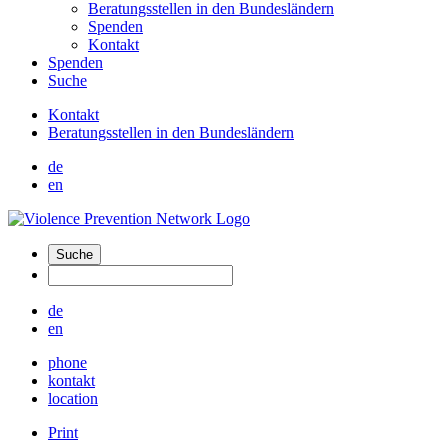
Beratungsstellen in den Bundesländern
Spenden
Kontakt
Spenden
Suche
Kontakt
Beratungsstellen in den Bundesländern
de
en
Suche
de
en
phone
kontakt
location
Print