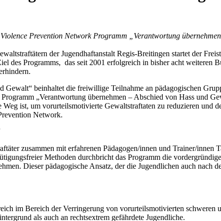
r am Violence Prevention Network Programm „Verantwortung übernehm
waltstraftätern der Jugendhaftanstalt Regis-Breitingen startet der Fre
Ziel des Programms, das seit 2001 erfolgreich in bisher acht weiteren Bu
erhindern.
walt“ beinhaltet die freiwillige Teilnahme an pädagogischen Gruppe
m Programm „Verantwortung übernehmen – Abschied von Hass und Gewalt
ige Weg ist, um vorurteilsmotivierte Gewaltstraftaten zu reduzieren und 
Prevention Network.
“
aftäter zusammen mit erfahrenen Pädagogen/innen und Trainer/innen Tat
emütigungsfreier Methoden durchbricht das Programm die vordergründig
ehmen. Dieser pädagogische Ansatz, der die Jugendlichen auch nach der 
reich im Bereich der Verringerung von vorurteilsmotivierten schweren 
ntergrund als auch an rechtsextrem gefährdete Jugendliche.